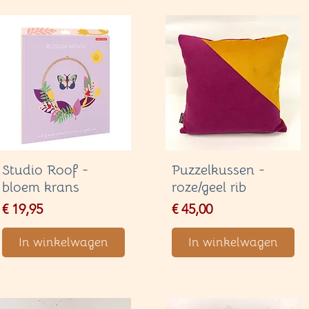
Studio Roof -
Puzzelkussen -
bloem krans
roze/geel rib
Price
Price
€ 19,95
€ 45,00
In winkelwagen
In winkelwagen