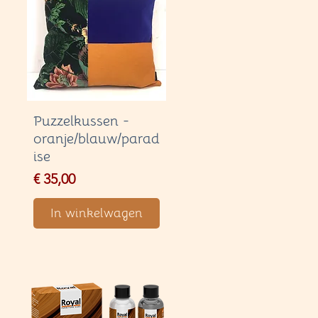
Puzzelkussen -
oranje/blauw/parad
ise
Price
€ 35,00
In winkelwagen