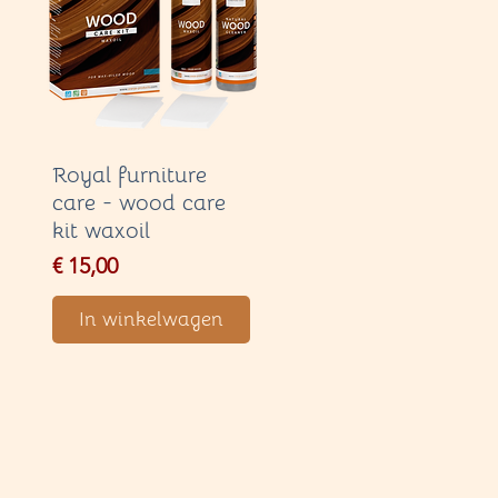
Royal furniture
care - wood care
kit waxoil
Price
€ 15,00
In winkelwagen