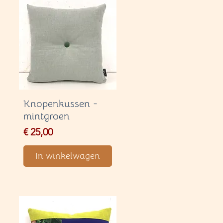
Knopenkussen -
mintgroen
Price
€ 25,00
In winkelwagen