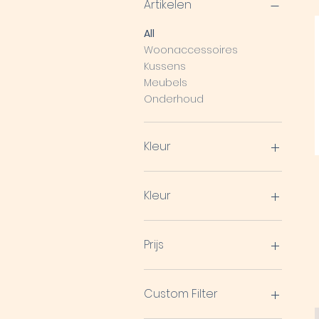
Artikelen
All
Woonaccessoires
Kussens
Meubels
Onderhoud
Kleur
Kleur
donker bruin
Kleurloos
Prijs
midden bruin
10
15
Custom Filter
20