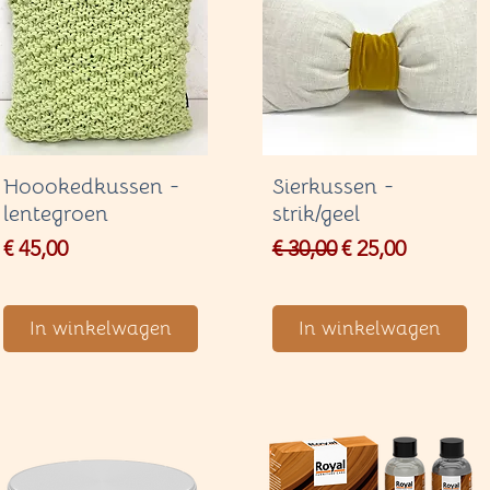
Hoookedkussen -
Sierkussen -
lentegroen
strik/geel
Price
Regular Price
Sale Price
€ 45,00
€ 30,00
€ 25,00
In winkelwagen
In winkelwagen