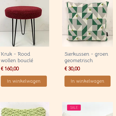
Kruk - Rood
Sierkussen - groen
wollen bouclé
geometrisch
Price
Price
€ 160,00
€ 30,00
In winkelwagen
In winkelwagen
SALE