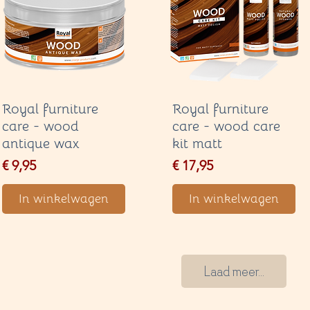
Royal furniture
Royal furniture
care - wood
care - wood care
antique wax
kit matt
Price
Price
€ 9,95
€ 17,95
In winkelwagen
In winkelwagen
Laad meer...